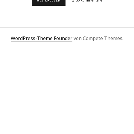
WEITERLESEN
50 Kommentare
t
e
WordPress-Theme Founder
von Compete Themes.