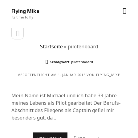
M
Flying Mike
e
its time to fly
n
S
S
ü
e
ö
i
e
Startseite
»
pilotenboard
f
t
e
i
f
n
n
Schlagwort:
pilotenboard
l
t
e
e
i
VERÖFFENTLICHT AM 1. JANUAR 2015 VON FLYING_MIKE
e
n
s
t
n
e
Mein Name ist Michael und ich habe 33 Jahre
ö
l
meines Lebens als Pilot gearbeitet Der Berufs-
f
f
e
Abschnitt des Fliegens als Captain gefiel mir
n
besonders gut, da…
e
i
n
s